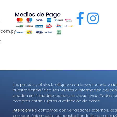
Medios de Pago
1
.com.py
S
Los precios y el stock reflejados en la web puede varia
nuestra tienda física. Los valores e información del ca
pueden sufrir modificaciones sin previo aviso. Todas la
compras están sujetas a validación de datos.
¡Atención!
No contamos con vendedores externos. Real
compras únicamente en nuestra tienda física o a trav