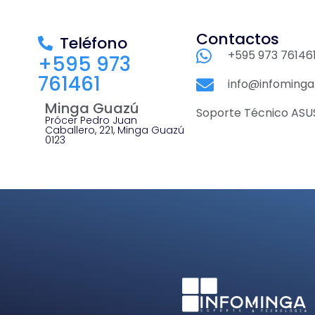
Contactos
Teléfono
+595 973 76146
+595 973
761461
info@infominga
Minga Guazú
Soporte Técnico ASU
Prócer Pedro Juan
Caballero, 221, Minga Guazú
0123