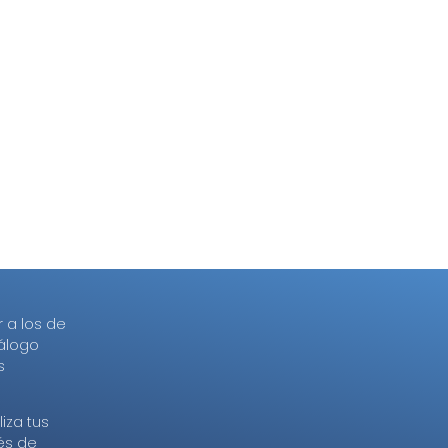
r a los de
tálogo
s
iza tus
és de