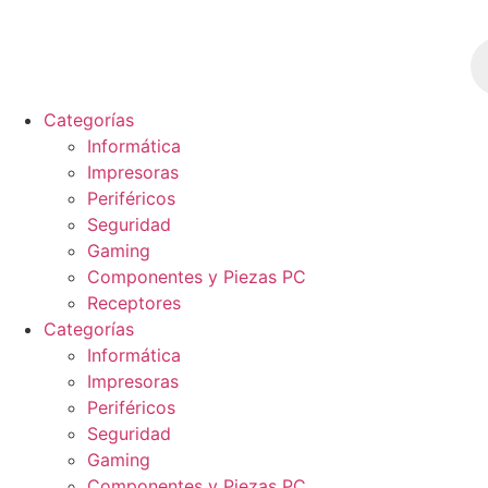
Ir
al
B
d
contenido
p
Categorías
Informática
Impresoras
Periféricos
Seguridad
Gaming
Componentes y Piezas PC
Receptores
Categorías
Informática
Impresoras
Periféricos
Seguridad
Gaming
Componentes y Piezas PC