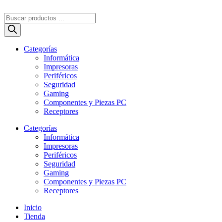
Ir
al
Búsqueda
contenido
de
productos
Categorías
Informática
Impresoras
Periféricos
Seguridad
Gaming
Componentes y Piezas PC
Receptores
Categorías
Informática
Impresoras
Periféricos
Seguridad
Gaming
Componentes y Piezas PC
Receptores
Inicio
Tienda