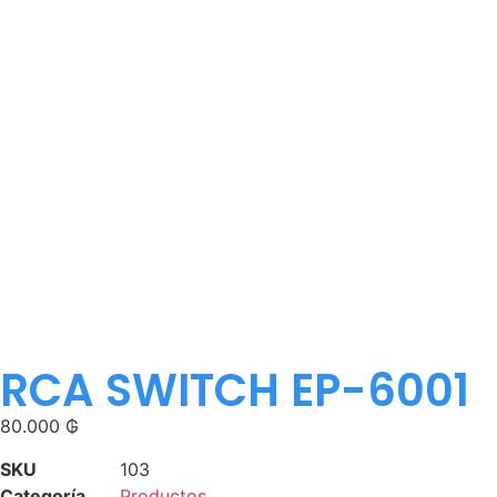
RCA SWITCH EP-6001
80.000
₲
SKU
103
Categoría
Productos