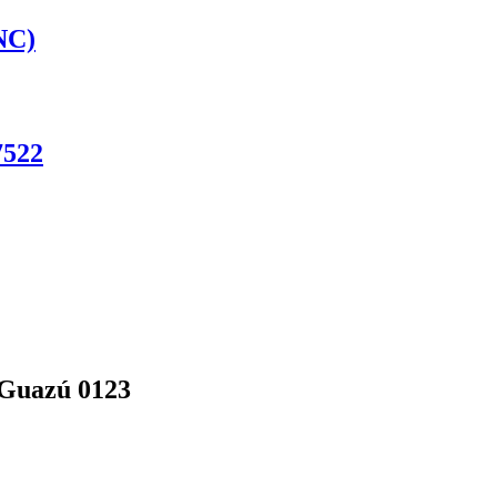
NC)
522
 Guazú 0123