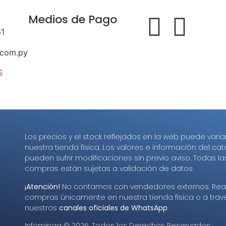
Medios de Pago
61
.com.py
S
Los precios y el stock reflejados en la web puede varia
nuestra tienda física. Los valores e información del ca
pueden sufrir modificaciones sin previo aviso. Todas la
compras están sujetas a validación de datos.
¡Atención!
No contamos con vendedores externos. Real
compras únicamente en nuestra tienda física o a trav
nuestros
canales oficiales de WhatsApp
.
Infominga ©
2026
. Todos los Derechos Reservados.