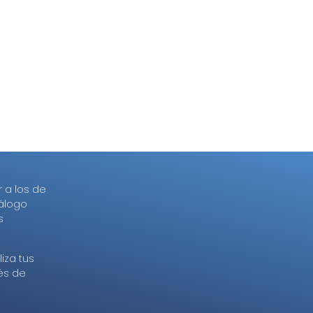
r a los de
tálogo
s
iza tus
és de