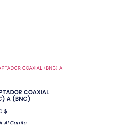
PTADOR COAXIAL
C) A (BNC)
00
₲
r Al Carrito