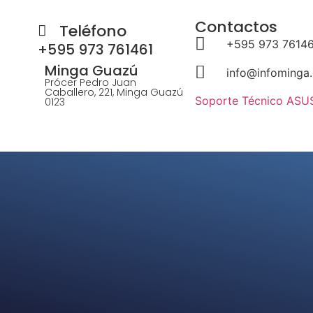
Contactos
Teléfono
+595 973 7614
+595 973 761461
Minga Guazú
info@infominga
Prócer Pedro Juan
Caballero, 221, Minga Guazú
Soporte Técnico ASU
0123