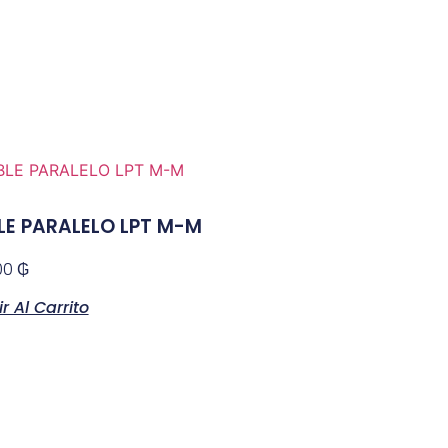
LE PARALELO LPT M-M
00
₲
r Al Carrito