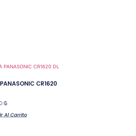
 PANASONIC CR1620
00
₲
r Al Carrito