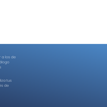
r a los de
tálogo
s
iza tus
és de