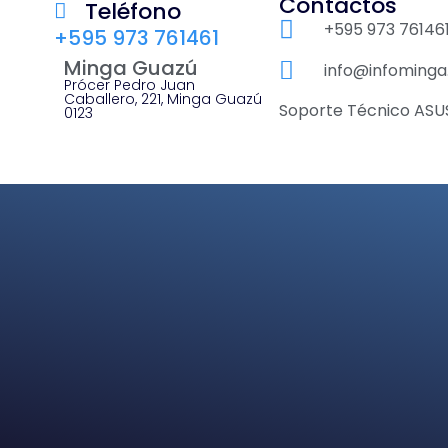
Contactos
Teléfono
+595 973 76146
+595 973 761461
Minga Guazú
info@infominga
Prócer Pedro Juan
Caballero, 221, Minga Guazú
Soporte Técnico ASU
0123