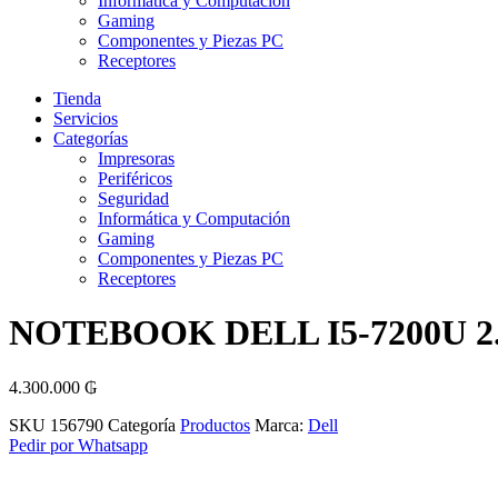
Informática y Computación
Gaming
Componentes y Piezas PC
Receptores
Tienda
Servicios
Categorías
Impresoras
Periféricos
Seguridad
Informática y Computación
Gaming
Componentes y Piezas PC
Receptores
NOTEBOOK DELL I5-7200U 
4.300.000
₲
SKU
156790
Categoría
Productos
Marca:
Dell
Pedir por Whatsapp