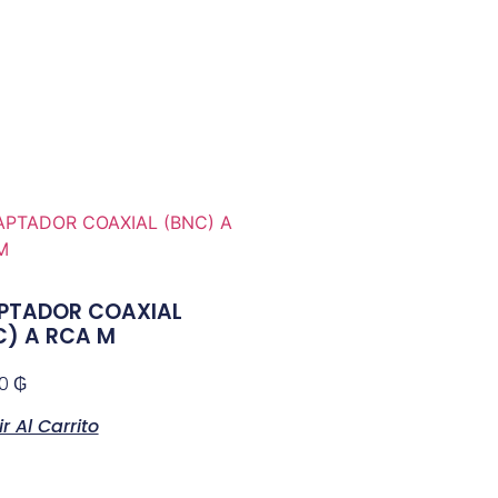
PTADOR COAXIAL
C) A RCA M
00
₲
r Al Carrito