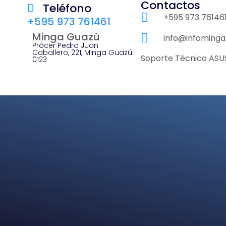
Contactos
Teléfono
+595 973 76146
+595 973 761461
Minga Guazú
info@infominga
Prócer Pedro Juan
Caballero, 221, Minga Guazú
Soporte Técnico ASU
0123