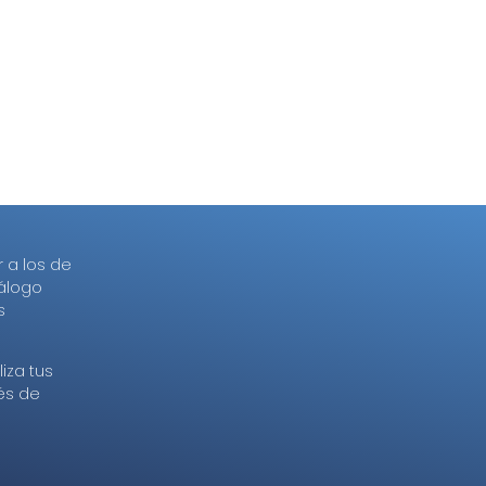
r a los de
tálogo
s
iza tus
és de