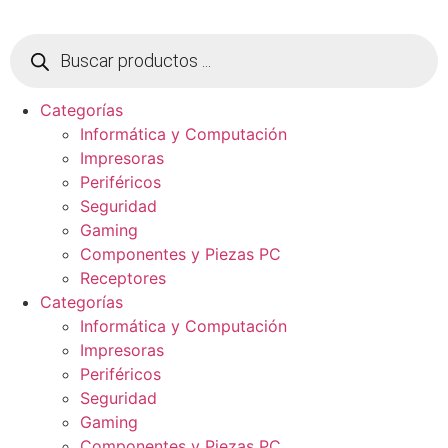
Ir
al
Búsqueda
de
contenido
productos
Categorías
Informática y Computación
Impresoras
Periféricos
Seguridad
Gaming
Componentes y Piezas PC
Receptores
Categorías
Informática y Computación
Impresoras
Periféricos
Seguridad
Gaming
Componentes y Piezas PC