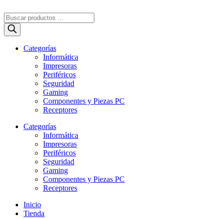
Ir
al
Búsqueda
contenido
de
productos
Categorías
Informática
Impresoras
Periféricos
Seguridad
Gaming
Componentes y Piezas PC
Receptores
Categorías
Informática
Impresoras
Periféricos
Seguridad
Gaming
Componentes y Piezas PC
Receptores
Inicio
Tienda