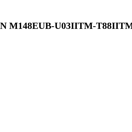
 M148EUB-U03IITM-T88IITM